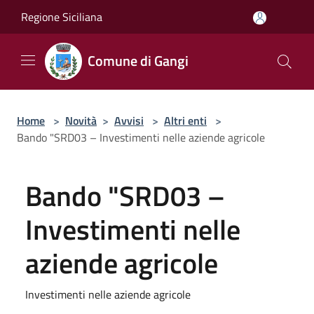
Salta al contenuto principale
Regione Siciliana
Comune di Gangi
Home
>
Novità
>
Avvisi
>
Altri enti
>
Bando "SRD03 – Investimenti nelle aziende agricole
Bando "SRD03 –
Investimenti nelle
aziende agricole
Investimenti nelle aziende agricole