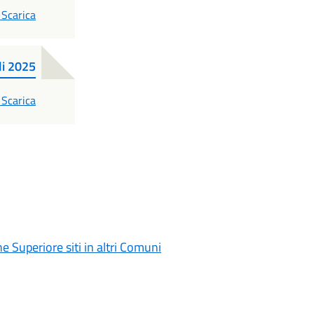
PDF
Scarica
li 2025
PDF
Scarica
ne Superiore siti in altri Comuni