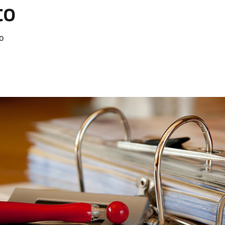
to
to