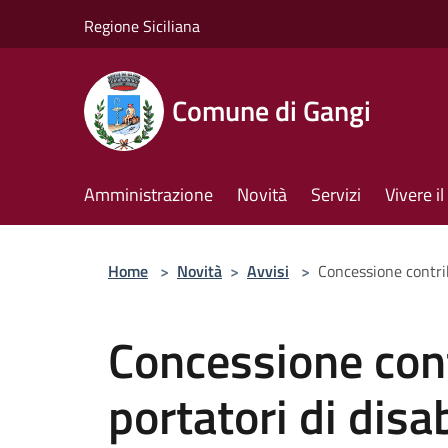
Salta al contenuto principale
Regione Siciliana
Comune di Gangi
Amministrazione
Novità
Servizi
Vivere 
Home
>
Novità
>
Avvisi
>
Concessione contrib
Concessione cont
portatori di disa