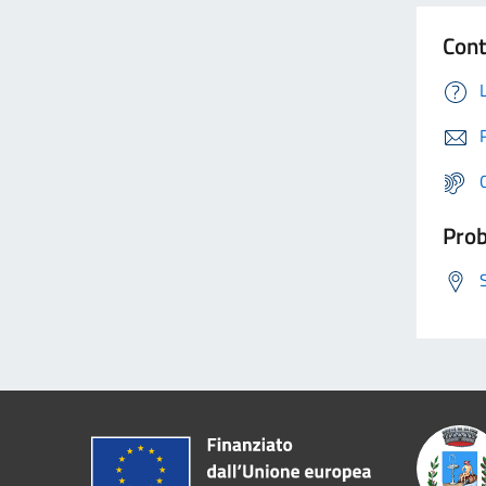
Cont
Prob