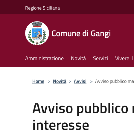
Salta al contenuto principale
Regione Siciliana
Comune di Gangi
Amministrazione
Novità
Servizi
Vivere 
Home
>
Novità
>
Avvisi
>
Avviso pubblico ma
Avviso pubblico 
interesse