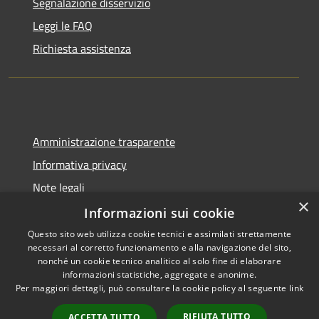
Segnalazione disservizio
Leggi le FAQ
Richiesta assistenza
Amministrazione trasparente
Informativa privacy
Note legali
×
Dichiarazione di accessibilità
Informazioni sui cookie
Questo sito web utilizza cookie tecnici e assimilati strettamente
necessari al corretto funzionamento e alla navigazione del sito,
nonché un cookie tecnico analitico al solo fine di elaborare
informazioni statistiche, aggregate e anonime.
RSS
Copyright © 2026 • Comune di
Per maggiori dettagli, può consultare la cookie policy al seguente
link
Accessibilità
Gangi • Powered by
Privacy
Municipium
Accesso
•
RIFIUTA TUTTO
ACCETTA TUTTO