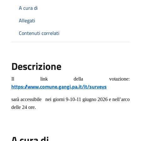
A cura di
Allegati
Contenuti correlati
Descrizione
Il link della votazione:
https://www.comune.gangi.pa.it/it/surveys
sarà accessibile
nei giorni
9-10-11
giugno
202
6
e nell’arco
delle 24 ore
.
A cura di