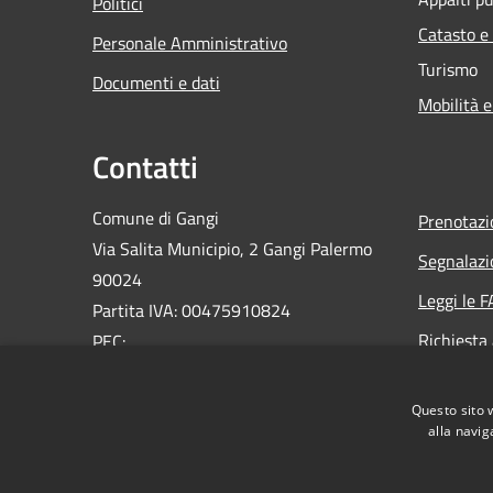
Politici
Catasto e
Personale Amministrativo
Turismo
Documenti e dati
Mobilità e
Contatti
Comune di Gangi
Prenotaz
Via Salita Municipio, 2 Gangi Palermo
Segnalazi
90024
Leggi le 
Partita IVA: 00475910824
Richiesta
PEC:
ufficioprotocollo@pec.comune.gangi.pa.it
Email:
info@comune.gangi.pa.it
Questo sito 
Centralino Unico: 0921644076
alla navig