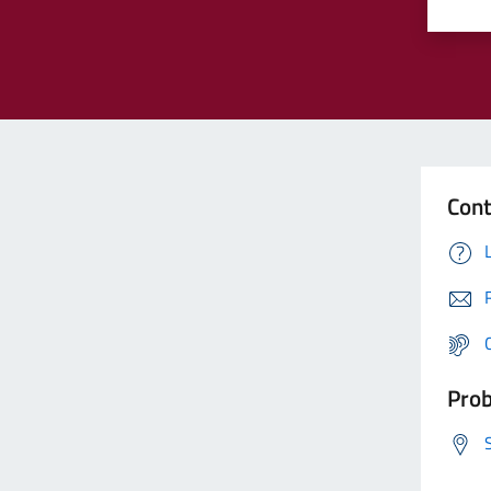
Cont
Prob