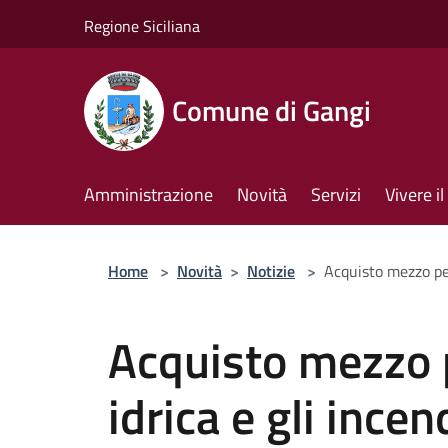
Salta al contenuto principale
Regione Siciliana
Comune di Gangi
Amministrazione
Novità
Servizi
Vivere 
Home
>
Novità
>
Notizie
>
Acquisto mezzo per
Acquisto mezzo 
idrica e gli incen