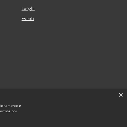
Luoghi
Eventi
×
nzionamento e
nformazioni