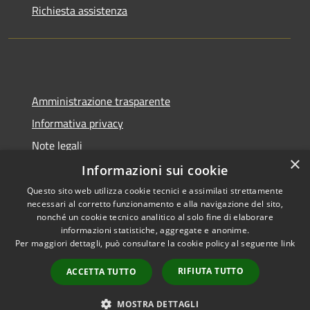
Richiesta assistenza
Amministrazione trasparente
Informativa privacy
Note legali
×
Dichiarazione di accessibilità
Informazioni sui cookie
Questo sito web utilizza cookie tecnici e assimilati strettamente
necessari al corretto funzionamento e alla navigazione del sito,
nonché un cookie tecnico analitico al solo fine di elaborare
informazioni statistiche, aggregate e anonime.
RSS
Copyright © 2026 • Comune di
Per maggiori dettagli, può consultare la cookie policy al seguente
link
Accessibilità
Gangi • Powered by
Privacy
Municipium
Accesso
•
RIFIUTA TUTTO
ACCETTA TUTTO
Cookie
redazione
Mappa del sito
MOSTRA DETTAGLI