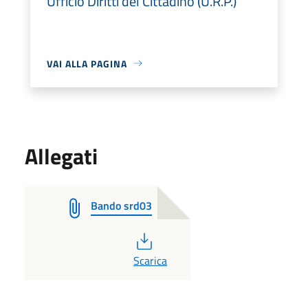
Ufficio Diritti del Cittadino (U.R.P.)
VAI ALLA PAGINA
Allegati
Bando srd03
PDF
Scarica