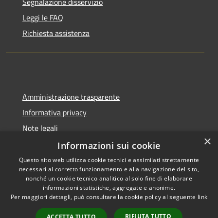
Segnalazione disservizio
Leggi le FAQ
Richiesta assistenza
Amministrazione trasparente
Informativa privacy
Note legali
×
Dichiarazione di accessibilità
Informazioni sui cookie
Questo sito web utilizza cookie tecnici e assimilati strettamente
necessari al corretto funzionamento e alla navigazione del sito,
nonché un cookie tecnico analitico al solo fine di elaborare
informazioni statistiche, aggregate e anonime.
RSS
Copyright © 2026 • Comune di
Per maggiori dettagli, può consultare la cookie policy al seguente
link
Accessibilità
Gangi • Powered by
Privacy
Municipium
Accesso
•
RIFIUTA TUTTO
ACCETTA TUTTO