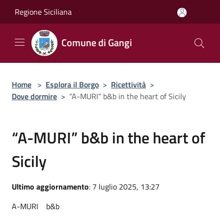
Salta al contenuto principale
Regione Siciliana
Comune di Gangi
Home
>
Esplora il Borgo
>
Ricettività
>
Dove dormire
>
“A-MURI” b&b in the heart of Sicily
“A-MURI” b&b in the heart of
Sicily
Ultimo aggiornamento
: 7 luglio 2025, 13:27
A-MURI
b&b