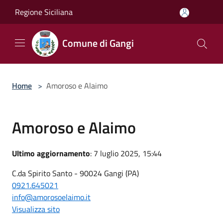
Salta al contenuto principale
Regione Siciliana
Comune di Gangi
Home
>
Amoroso e Alaimo
Amoroso e Alaimo
Ultimo aggiornamento
: 7 luglio 2025, 15:44
C.da Spirito Santo - 90024 Gangi (PA)
0921.645021
info@amorosoelaimo.it
Visualizza sito