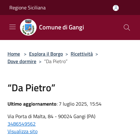
Salta al contenuto principale
Regione Siciliana
Comune di Gangi
Home
>
Esplora il Borgo
>
Ricettività
>
Dove dormire
>
“Da Pietro”
“Da Pietro”
Ultimo aggiornamento
: 7 luglio 2025, 15:54
Via Porta di Malta, 84 - 90024 Gangi (PA)
3486549562
Visualizza sito