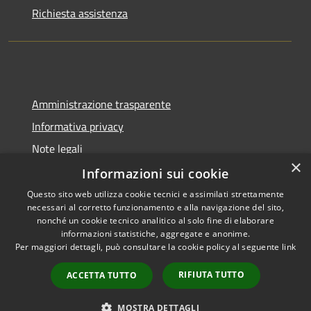
Richiesta assistenza
Amministrazione trasparente
Informativa privacy
Note legali
×
Dichiarazione di accessibilità
Informazioni sui cookie
Questo sito web utilizza cookie tecnici e assimilati strettamente
necessari al corretto funzionamento e alla navigazione del sito,
nonché un cookie tecnico analitico al solo fine di elaborare
informazioni statistiche, aggregate e anonime.
RSS
Copyright © 2026 • Comune di
Per maggiori dettagli, può consultare la cookie policy al seguente
link
Accessibilità
Gangi • Powered by
Privacy
Municipium
Accesso
•
RIFIUTA TUTTO
ACCETTA TUTTO
Cookie
redazione
Mappa del sito
MOSTRA DETTAGLI