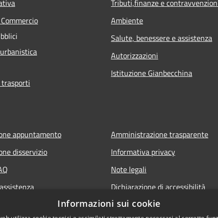
ativa
Tributi,finanze e contravvenzion
e Commercio
Ambiente
bblici
Salute, benessere e assistenza
 urbanistica
Autorizzazioni
Istituzione Gianbecchina
 trasporti
ione appuntamento
Amministrazione trasparente
one disservizio
Informativa privacy
FAQ
Note legali
 assistenza
Dichiarazione di accessibilità
Informazioni sui cookie
web utilizza cookie tecnici e assimilati strettamente necessari al corretto fu