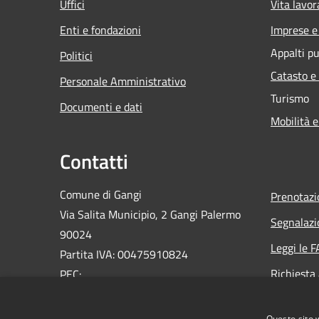
Uffici
Vita lavor
Enti e fondazioni
Imprese 
Appalti pu
Politici
Catasto e
Personale Amministrativo
Turismo
Documenti e dati
Mobilità e
Contatti
Comune di Gangi
Prenotaz
Via Salita Municipio, 2 Gangi Palermo
Segnalazi
90024
Leggi le 
Partita IVA: 00475910824
Richiesta
PEC:
ufficioprotocollo@pec.comune.gangi.pa.it
Email:
info@comune.gangi.pa.it
Questo sito 