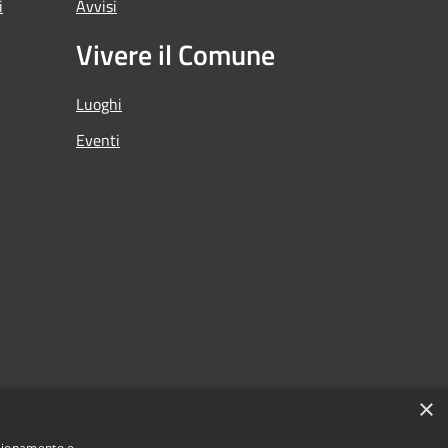
i
Avvisi
Vivere il Comune
Luoghi
Eventi
×
nzionamento e