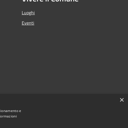
Luoghi
Eventi
×
nzionamento e
nformazioni