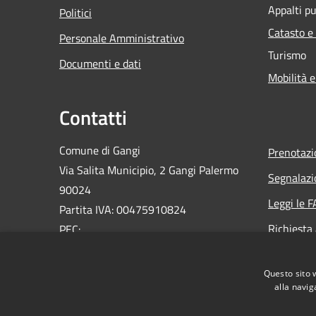
Appalti pu
Politici
Catasto e
Personale Amministrativo
Turismo
Documenti e dati
Mobilità e
Contatti
Comune di Gangi
Prenotaz
Via Salita Municipio, 2 Gangi Palermo
Segnalazi
90024
Leggi le 
Partita IVA: 00475910824
Richiesta
PEC:
ufficioprotocollo@pec.comune.gangi.pa.it
Email:
info@comune.gangi.pa.it
Questo sito 
Centralino Unico: 0921644076
alla navig