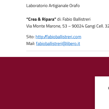
Laboratorio Artigianale Orafo
“Crea & Ripara”
di: Fabio Ballistreri
Via Monte Marone, 53 – 90024 Gangi Cell. 
Sito:
http://fabioballistreri.com
Mail:
fabioballistreri@libero.it