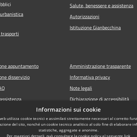
bblici
Salute, benessere e assistenza
 urbanistica
Autorizzazioni
Istituzione Gianbecchina
 trasporti
ione appuntamento
Amministrazione trasparente
one disservizio
Informativa privacy
FAQ
Note legali
 assistenza
Dichiarazione di accessibilità
Informazioni sui cookie
web utilizza cookie tecnici e assimilati strettamente necessari al corretto fu
azione del sito, nonché un cookie tecnico analitico al solo fine di elaborare i
statistiche, aggregate e anonime.
Per maggiori dettagli, può consultare la cookie policy al seguente
link