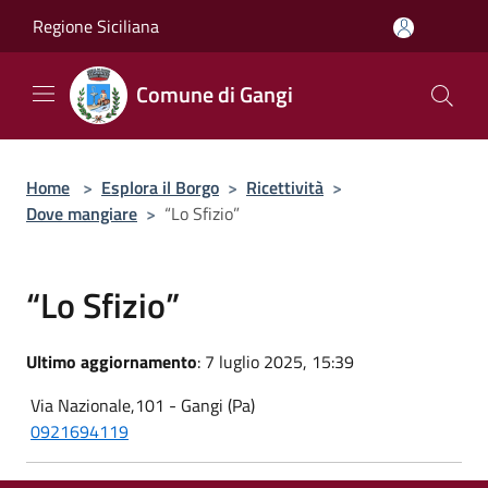
Salta al contenuto principale
Regione Siciliana
Comune di Gangi
Home
>
Esplora il Borgo
>
Ricettività
>
Dove mangiare
>
“Lo Sfizio”
“Lo Sfizio”
Ultimo aggiornamento
: 7 luglio 2025, 15:39
Via Nazionale,101 - Gangi (Pa)
0921694119