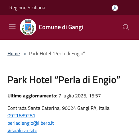
Salta al contenuto principale
Regione Siciliana
Comune di Gangi
Home
>
Park Hotel “Perla di Engio”
Park Hotel “Perla di Engio”
Ultimo aggiornamento
: 7 luglio 2025, 15:57
Contrada Santa Caterina, 90024 Gangi PA, Italia
0921689281
perladiengio@libero.it
Visualizza sito