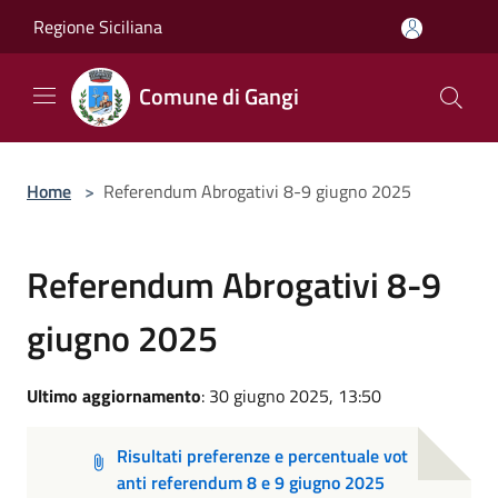
Salta al contenuto principale
Regione Siciliana
Comune di Gangi
Home
>
Referendum Abrogativi 8-9 giugno 2025
Referendum Abrogativi 8-9
giugno 2025
Ultimo aggiornamento
: 30 giugno 2025, 13:50
Risultati preferenze e percentuale vot
anti referendum 8 e 9 giugno 2025