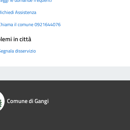
Richiedi Assistenza
Chiama il comune 0921644076
lemi in città
Segnala disservizio
Comune di Gangi