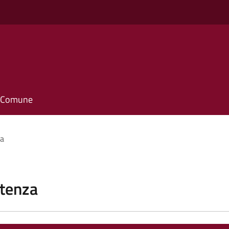
il Comune
za
stenza