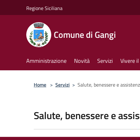
Salta al contenuto principale
Regione Siciliana
Comune di Gangi
Amministrazione
Novità
Servizi
Vivere 
Home
>
Servizi
>
Salute, benessere e assisten
Salute, benessere e assi