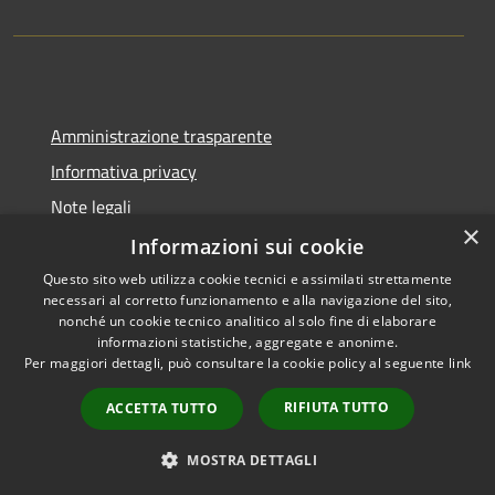
Amministrazione trasparente
Informativa privacy
Note legali
×
Dichiarazione di accessibilità
Informazioni sui cookie
Questo sito web utilizza cookie tecnici e assimilati strettamente
necessari al corretto funzionamento e alla navigazione del sito,
nonché un cookie tecnico analitico al solo fine di elaborare
informazioni statistiche, aggregate e anonime.
RSS
Copyright © 2026 • Comune di
Per maggiori dettagli, può consultare la cookie policy al seguente
link
Accessibilità
Gangi • Powered by
Privacy
Municipium
Accesso
•
RIFIUTA TUTTO
ACCETTA TUTTO
Cookie
redazione
Mappa del sito
MOSTRA DETTAGLI