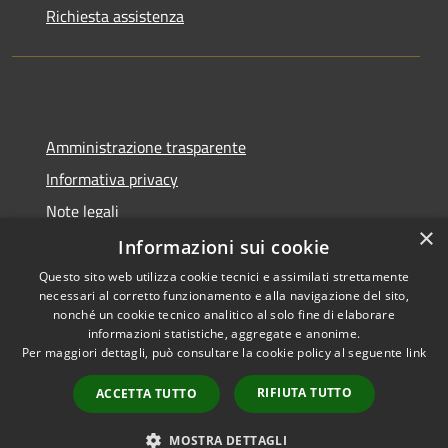
Richiesta assistenza
Amministrazione trasparente
Informativa privacy
Note legali
×
Dichiarazione di accessibilità
Informazioni sui cookie
Questo sito web utilizza cookie tecnici e assimilati strettamente
necessari al corretto funzionamento e alla navigazione del sito,
nonché un cookie tecnico analitico al solo fine di elaborare
informazioni statistiche, aggregate e anonime.
RSS
Copyright © 2026 • Comune di
Per maggiori dettagli, può consultare la cookie policy al seguente
link
Accessibilità
Gangi • Powered by
Privacy
Municipium
Accesso
•
RIFIUTA TUTTO
ACCETTA TUTTO
Cookie
redazione
Mappa del sito
MOSTRA DETTAGLI