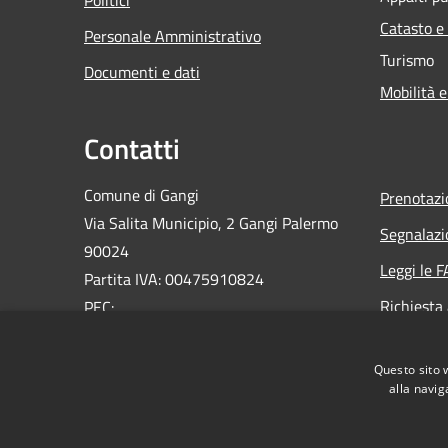
Catasto e
Personale Amministrativo
Turismo
Documenti e dati
Mobilità e
Contatti
Comune di Gangi
Prenotaz
Via Salita Municipio, 2 Gangi Palermo
Segnalazi
90024
Leggi le 
Partita IVA: 00475910824
Richiesta
PEC:
ufficioprotocollo@pec.comune.gangi.pa.it
Email:
info@comune.gangi.pa.it
Questo sito 
Centralino Unico: 0921644076
alla navig