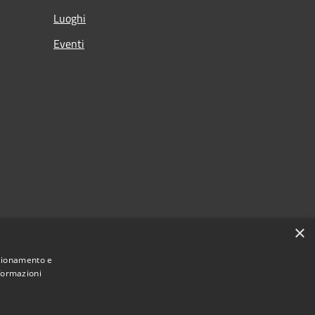
Luoghi
Eventi
×
nzionamento e
nformazioni