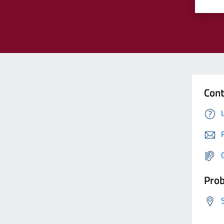
Cont
Prob