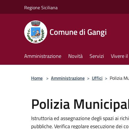
Salta al contenuto principale
Regione Siciliana
Comune di Gangi
Amministrazione
Novità
Servizi
Vivere 
Home
>
Amministrazione
>
Uffici
>
Polizia M
Polizia Municipa
Istruttoria ed assegnazione degli spazi ai ri
pubbliche. Verifica regolare esecuzione dei con