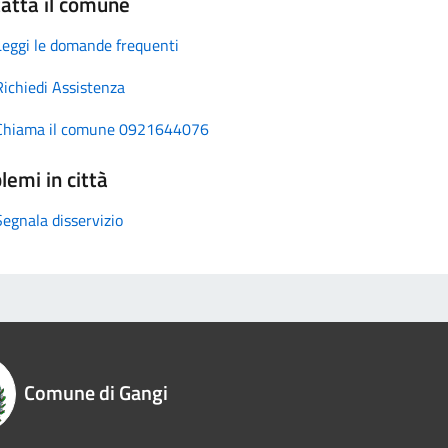
atta il comune
Leggi le domande frequenti
Richiedi Assistenza
Chiama il comune 0921644076
lemi in città
Segnala disservizio
Comune di Gangi