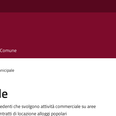
il Comune
unicipale
le
chiedenti che svolgono attività commerciale su aree
tratti di locazione alloggi popolari