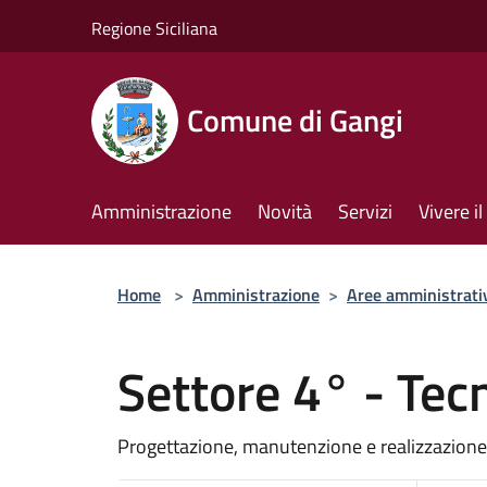
Salta al contenuto principale
Regione Siciliana
Comune di Gangi
Amministrazione
Novità
Servizi
Vivere 
Home
>
Amministrazione
>
Aree amministrati
Settore 4° - Tec
Progettazione, manutenzione e realizzazione d