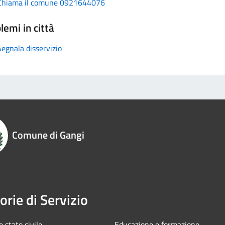
Chiama il comune 0921644076
lemi in città
Segnala disservizio
Comune di Gangi
orie di Servizio
 stato civile
Educazione e formazione