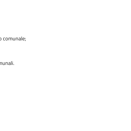
io comunale;
munali.