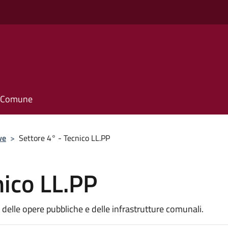
il Comune
ve
>
Settore 4° - Tecnico LL.PP
nico LL.PP
elle opere pubbliche e delle infrastrutture comunali.