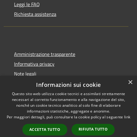
Leggi le FAQ
Richiesta assistenza
Amministrazione trasparente
Informativa privacy
Note legali
×
Dichiarazione di accessibilità
Informazioni sui cookie
Questo sito web utilizza cookie tecnici e assimilati strettamente
necessari al corretto funzionamento e alla navigazione del sito,
nonché un cookie tecnico analitico al solo fine di elaborare
informazioni statistiche, aggregate e anonime.
RSS
Copyright © 2026 • Comune di
Per maggiori dettagli, può consultare la cookie policy al seguente
link
Accessibilità
Gangi • Powered by
Privacy
Municipium
Accesso
•
RIFIUTA TUTTO
ACCETTA TUTTO
Cookie
redazione