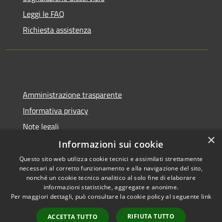
Leggi le FAQ
Richiesta assistenza
Amministrazione trasparente
Informativa privacy
Note legali
×
Dichiarazione di accessibilità
Informazioni sui cookie
Questo sito web utilizza cookie tecnici e assimilati strettamente
necessari al corretto funzionamento e alla navigazione del sito,
nonché un cookie tecnico analitico al solo fine di elaborare
informazioni statistiche, aggregate e anonime.
RSS
Copyright © 2026 • Comune di
Per maggiori dettagli, può consultare la cookie policy al seguente
link
Accessibilità
Gangi • Powered by
Privacy
Municipium
Accesso
•
RIFIUTA TUTTO
ACCETTA TUTTO