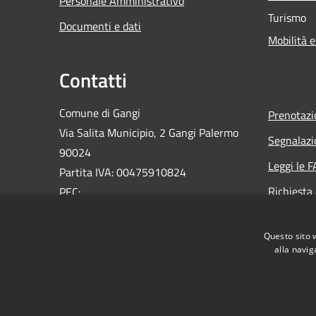
Personale Amministrativo
Turismo
Documenti e dati
Mobilità e
Contatti
Comune di Gangi
Prenotaz
Via Salita Municipio, 2 Gangi Palermo
Segnalazi
90024
Leggi le 
Partita IVA: 00475910824
Richiesta
PEC:
ufficioprotocollo@pec.comune.gangi.pa.it
Email:
info@comune.gangi.pa.it
Questo sito 
Centralino Unico: 0921644076
alla navig