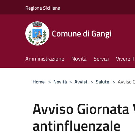
Salta al contenuto principale
Regione Siciliana
Comune di Gangi
Amministrazione
Novità
Servizi
Vivere 
Home
>
Novità
>
Avvisi
>
Salute
>
Avviso G
Avviso Giornata
antinfluenzale