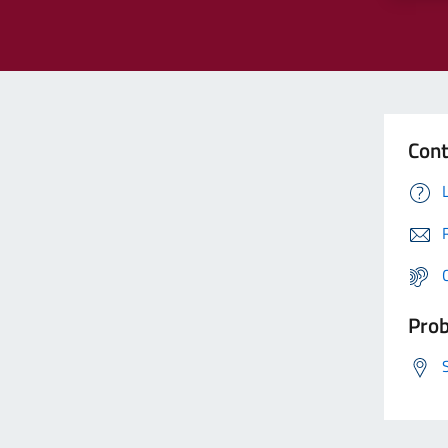
Cont
Prob