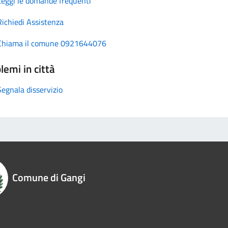
Leggi le domande frequenti
Richiedi Assistenza
Chiama il comune 0921644076
lemi in città
Segnala disservizio
Comune di Gangi