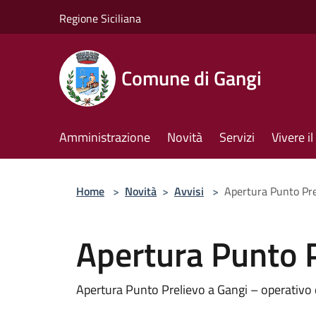
Salta al contenuto principale
Regione Siciliana
Comune di Gangi
Amministrazione
Novità
Servizi
Vivere 
Home
>
Novità
>
Avvisi
>
Apertura Punto Pre
Apertura Punto P
Apertura Punto Prelievo a Gangi – operativo