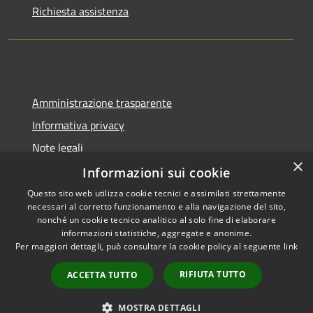
Richiesta assistenza
Amministrazione trasparente
Informativa privacy
Note legali
×
Dichiarazione di accessibilità
Informazioni sui cookie
Questo sito web utilizza cookie tecnici e assimilati strettamente
necessari al corretto funzionamento e alla navigazione del sito,
nonché un cookie tecnico analitico al solo fine di elaborare
informazioni statistiche, aggregate e anonime.
RSS
Copyright © 2026 • Comune di
Per maggiori dettagli, può consultare la cookie policy al seguente
link
Accessibilità
Gangi • Powered by
Privacy
Municipium
Accesso
•
RIFIUTA TUTTO
ACCETTA TUTTO
Cookie
redazione
Mappa del sito
MOSTRA DETTAGLI