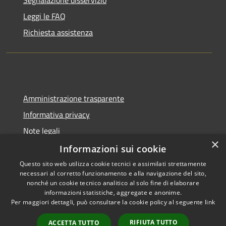
Leggi le FAQ
Richiesta assistenza
Amministrazione trasparente
Informativa privacy
Note legali
×
Dichiarazione di accessibilità
Informazioni sui cookie
Questo sito web utilizza cookie tecnici e assimilati strettamente
necessari al corretto funzionamento e alla navigazione del sito,
nonché un cookie tecnico analitico al solo fine di elaborare
informazioni statistiche, aggregate e anonime.
RSS
Copyright © 2026 • Comune di
Per maggiori dettagli, può consultare la cookie policy al seguente
link
Accessibilità
Gangi • Powered by
Privacy
Municipium
Accesso
•
RIFIUTA TUTTO
ACCETTA TUTTO