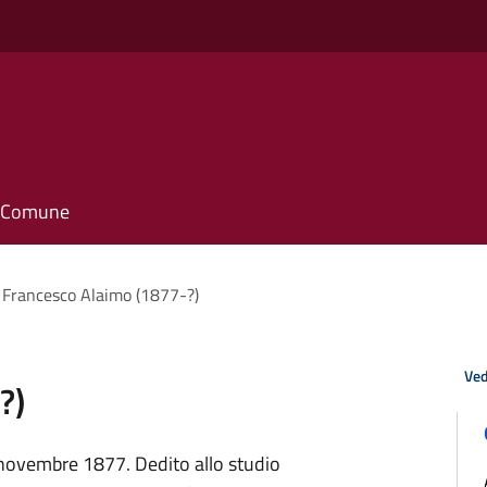
il Comune
Francesco Alaimo (1877-?)
Ved
?)
6 novembre 1877. Dedito allo studio