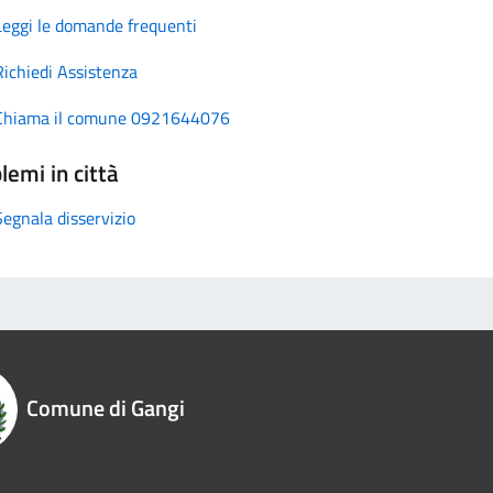
Leggi le domande frequenti
Richiedi Assistenza
Chiama il comune 0921644076
lemi in città
Segnala disservizio
Comune di Gangi